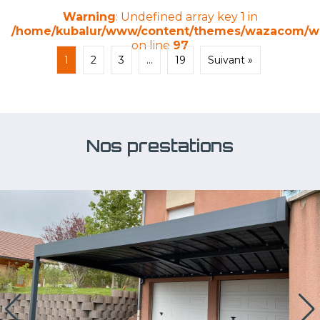
Warning
: Undefined array key 1 in
/home/kubalur/www/content/themes/wazacom/waz
on line
97
1
2
3
…
19
Suivant »
Nos prestations