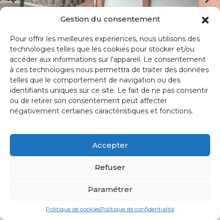
Gestion du consentement
Abris Auto
Pour offrir les meilleures expériences, nous utilisons des
22 Réalisations
technologies telles que les cookies pour stocker et/ou
accéder aux informations sur l'appareil. Le consentement
à ces technologies nous permettra de traiter des données
telles que le comportement de navigation ou des
identifiants uniques sur ce site. Le fait de ne pas consentir
ou de retirer son consentement peut affecter
négativement certaines caractéristiques et fonctions.
VOUS SOUHAITEZ RÉALISER UNE
construction en
Accepter
aluminium sur-
Refuser
mesure ?
Paramétrer
Politique de cookies
Politique de confidentialité