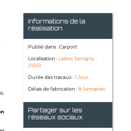
Informations de la
réalisation
E
Publié dans : Carport
Localisation :
Ladoix Serrigny -
21550
Durée des travaux :
1 Jour
Délais de fabrication :
8 Semaines
AL
Partager sur les
on
réseaux sociaux
es