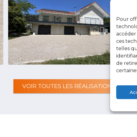
Pour off
technolo
accéder 
ces tech
telles q
identifi
de reti
certaine
VOIR TOUTES LES RÉALISATIONS
Ac