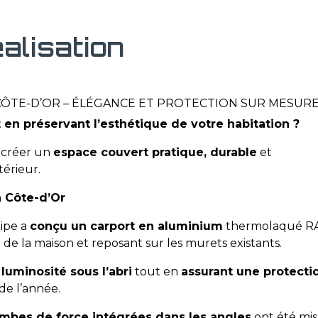
éalisation
CÔTE-D’OR – ÉLÉGANCE ET PROTECTION SUR MESUR
 en préservant l’esthétique de votre habitation ?
 créer un
espace couvert pratique, durable
et
érieur.
n Côte-d’Or
uipe a
conçu un carport en aluminium
thermolaqué R
e de la maison et reposant sur les murets existants.
 luminosité sous l’abri
tout en
assurant une protecti
de l’année.
ambes de force intégrées dans les angles
ont été mis