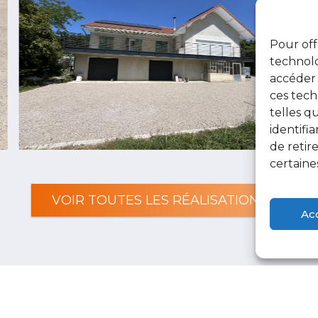
Pour off
technolo
accéder 
ces tech
telles q
identifi
de reti
certaine
VOIR TOUTES LES RÉALISATIONS
Ac