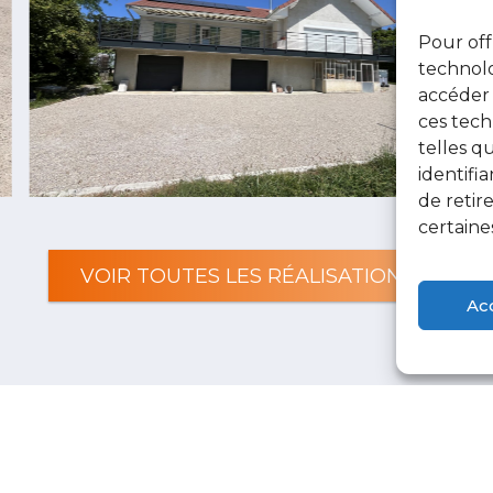
Pour off
technolo
accéder 
ces tech
telles q
identifi
de reti
certaine
VOIR TOUTES LES RÉALISATIONS
Ac