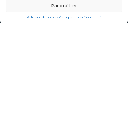
Paramétrer
Politique de cookies
Politique de confidentialité
Nos prestations
Garde-corps, brise-vues, mains courantes
Pergolas, Brises-soleil, Marquises & Auvents
Portails, Abris linge, mobilier et métallerie sur-mesure
Carports
Terrasses, Mezzanines, Escaliers
Voir notre catalogue en ligne
Liens utiles
Contact & devis sous 48H