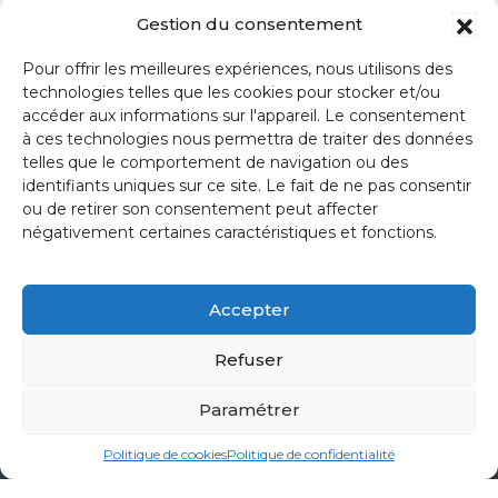
Gestion du consentement
Pour offrir les meilleures expériences, nous utilisons des
technologies telles que les cookies pour stocker et/ou
accéder aux informations sur l'appareil. Le consentement
à ces technologies nous permettra de traiter des données
telles que le comportement de navigation ou des
identifiants uniques sur ce site. Le fait de ne pas consentir
ou de retirer son consentement peut affecter
négativement certaines caractéristiques et fonctions.
ZA La Blanchotte
- 25440
Quingey
Accepter
03 81 80 44 93
contact@creakub.fr
Refuser
Paramétrer
Politique de cookies
Politique de confidentialité
Nos prestations