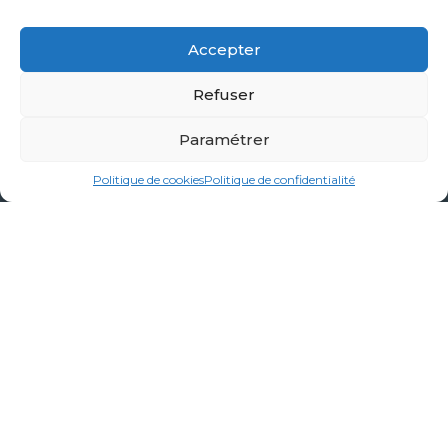
Accepter
ZA La Blanchotte
- 25440
Quingey
Refuser
03 81 80 44 93
contact@creakub.fr
Paramétrer
Politique de cookies
Politique de confidentialité
Nos prestations
Garde-corps, brise-vues, mains courantes
Pergolas, Brises-soleil, Marquises & Auvents
Portails, Abris linge, mobilier et métallerie sur-mesure
Carports
Terrasses, Mezzanines, Escaliers