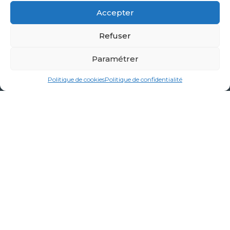
Accepter
ZA La Blanchotte
- 25440
Quingey
03 81 80 44 93
Refuser
contact@creakub.fr
Paramétrer
Politique de cookies
Politique de confidentialité
Nos prestations
Garde-corps, brise-vues, mains courantes
Pergolas, Brises-soleil, Marquises & Auvents
Portails, Abris linge, mobilier et métallerie sur-mesure
Carports
Terrasses, Mezzanines, Escaliers
Voir notre catalogue en ligne